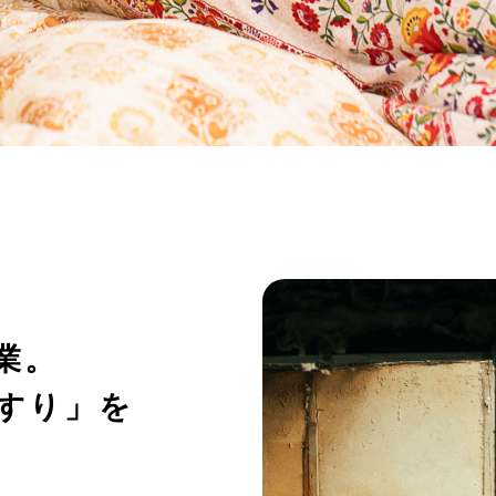
業。
すり」を