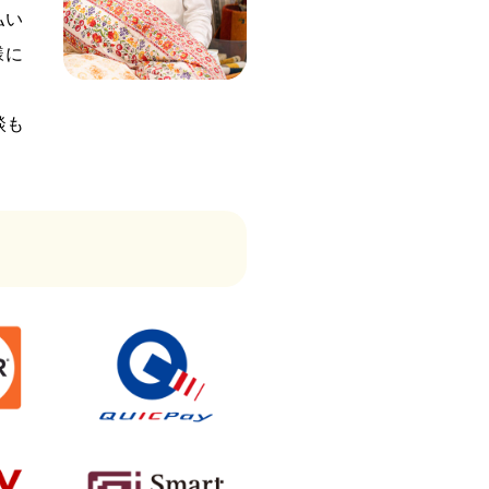
払い
様に
談も