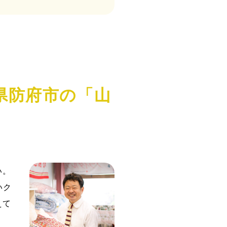
県防府市の「山
。
い。
いク
えて