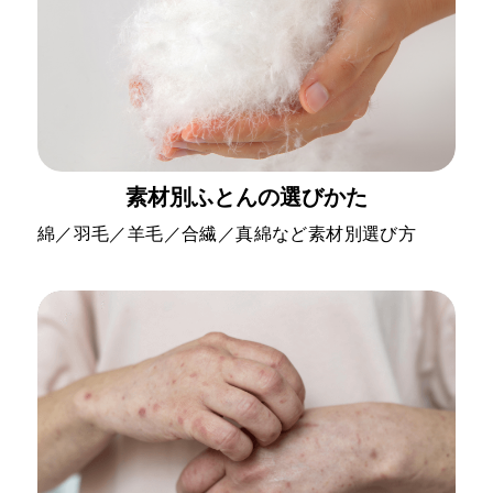
素材別ふとんの選びかた
綿／羽毛／羊毛／合繊／真綿など素材別選び方